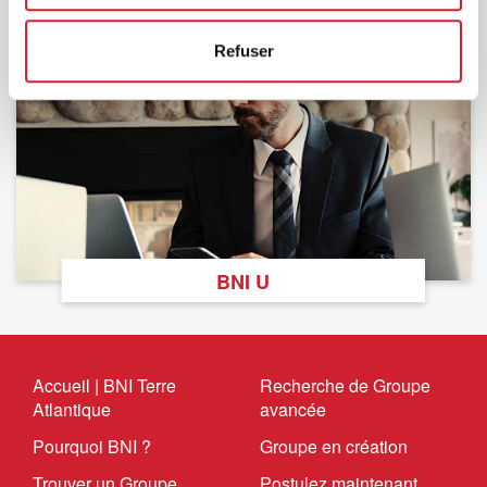
Refuser
BNI U
Accueil | BNI Terre
Recherche de Groupe
Atlantique
avancée
Pourquoi BNI ?
Groupe en création
Trouver un Groupe
Postulez maintenant