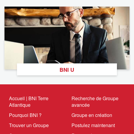
BNI U
Accueil | BNI Terre
Recherche de Groupe
Atlantique
avancée
Pourquoi BNI ?
Groupe en création
Trouver un Groupe
Postulez maintenant