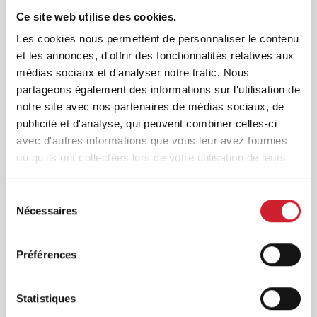
Ce site web utilise des cookies.
Recherche de Groupe avancée
Les cookies nous permettent de personnaliser le contenu
Groupe en création
et les annonces, d'offrir des fonctionnalités relatives aux
médias sociaux et d'analyser notre trafic. Nous
partageons également des informations sur l'utilisation de
notre site avec nos partenaires de médias sociaux, de
publicité et d'analyse, qui peuvent combiner celles-ci
avec d'autres informations que vous leur avez fournies
ou qu'ils ont collectées lors de votre utilisation de leurs
services.
Sélection
Nécessaires
du
consentement
BNI
Préférences
Statistiques